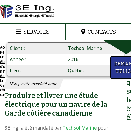
SERVICES
CONTACTS
Accueil
Client
Techsol Marine
Réalisations
Étude
Année
2016
électrique
ÉTUDE
a
DEMA
d’un
ÉLECTRIQUE
Lieu
Québec
navire
EN LI
D
D’un
de
la
q
navire
3E Ing. a été mandaté pour
Garde
côtière
s
de
Produire et livrer une étude
canadienne
l
la
électrique pour un navire de la
Garde
é
Garde côtière canadienne
côtière
é
canadienne
3E Ing. a été mandaté par
Techsol Marine
pour