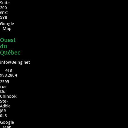
Suite
200
G1C
5Y8
Google
Map
Ouest
du
Québec
info@3eing.net
418
998.2804
2595
rue
Du
Chinook,
Ste-
Adèle
J8B
0L3
Google
Map