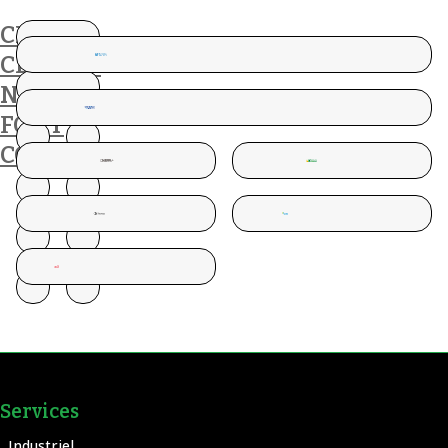
CES
CLIENTS
NOUS
FONT
CONFIANCE
Services
Industriel