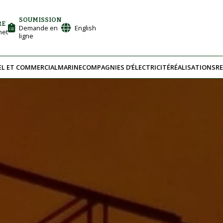
SOUMISSION
RE
Demande en
English
net
ligne
EL ET COMMERCIAL
MARINE
COMPAGNIES D’ÉLECTRICITÉ
RÉALISATIONS
R