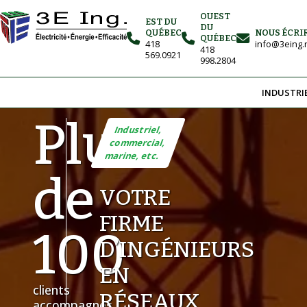
OUEST
EST DU
DU
QUÉBEC
NOUS ÉCRI
QUÉBEC
418
info@3eing.
418
569.0921
998.2804
INDUSTRI
Plus
Industriel,
commercial,
marine, etc.
de
VOTRE
FIRME
100
D’INGÉNIEURS
EN
clients
RÉSEAUX
accompagnés