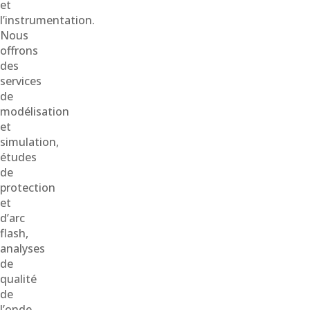
et
l’instrumentation.
Nous
offrons
des
services
de
modélisation
et
simulation,
études
de
protection
et
d’arc
flash,
analyses
de
qualité
de
l’onde