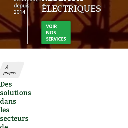
depuis
ÉLECTRIQUES
2014
VOIR
NOS
SERVICES
À
propos
Des
solutions
dans
les
secteurs
de