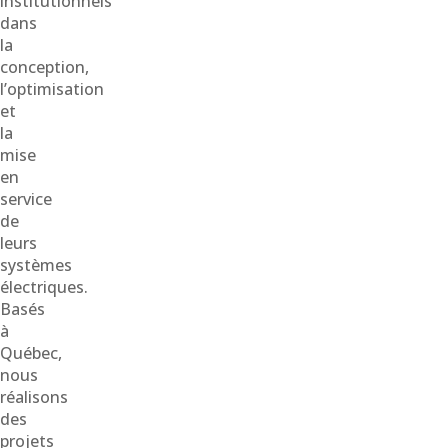
institutionnels
dans
la
conception,
l’optimisation
et
la
mise
en
service
de
leurs
systèmes
électriques.
Basés
à
Québec,
nous
réalisons
des
projets